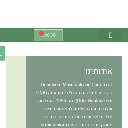
0
₪
0.00
צור קשר
מוצרי זרום
אונה ישראל
מוצרי הייסנט
פתח ס
אודותינו
חברת Odorchem Manufacturing Corp
הקנדית מספקת מנטרלי ריחות אונה (ONA
Odor Neutralizers) מאז 1995. ההצלחה
שלנו נובעת משאיפה למצוינות ביצירת
מוצרים איכותיים ואפקטיביים. החברה
מתמקדת בבקרת ריחות בתעשיות שונות,