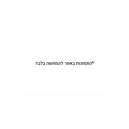
מושב רינתיה הסיגלון 62
יש לתאם הגעה מראש
03-7506666
nir.pliskin@gmail.com
*התמונות באתר להמחשה בלבד
קטגוריות ראשיות באתר
ראשי
אונה ישראל