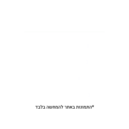
צרו איתנו קשר
מושב רינתיה הסיגלון 62
יש לתאם הגעה מראש
03-7506666
nir.pliskin@gmail.com
*התמונות באתר להמחשה בלבד
קטגוריות ראשיות באתר