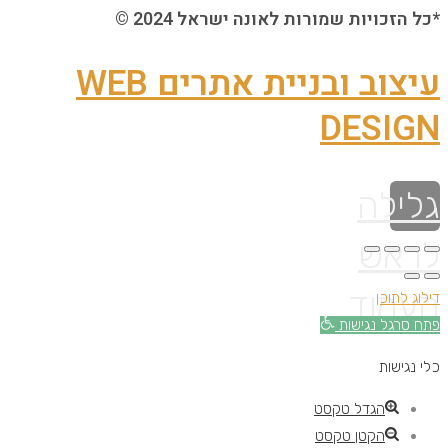
*כל הזכויות שמורות לאונה ישראל 2024 ©
עיצוב ובניית אתרים WEB
DESIGN
גלילה
לראש
העמוד
דילוג לתוכן
פתח סרגל נגישות
כלי נגישות
הגדל טקסט
הקטן טקסט