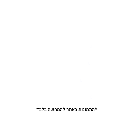
צרו איתנו קשר
מושב רינתיה הסיגלון 62
יש לתאם הגעה מראש
03-7506666
nir.pliskin@gmail.com
*התמונות באתר להמחשה בלבד
קטגוריות ראשיות באתר