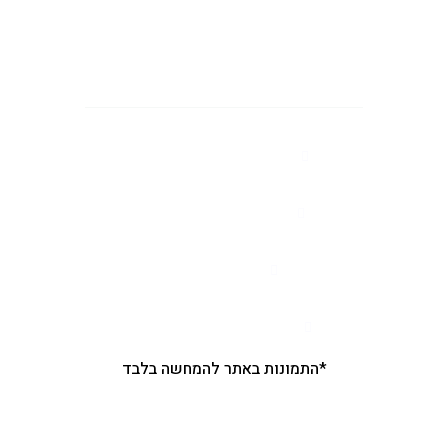
צרו איתנו קשר
מושב רינתיה הסיגלון 62
יש לתאם הגעה מראש
03-7506666
nir.pliskin@gmail.com
*התמונות באתר להמחשה בלבד
קטגוריות ראשיות באתר