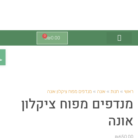
0
₪
0.00
צור קשר
מוצרי זרום
אונה ישראל
מוצרי הייסנט
פתח ס
אשי
»
חנות
»
אונה
»
מנדפים מפוח ציקלון אונה
נדפים מפוח ציקלון
ונה
₪
650.0